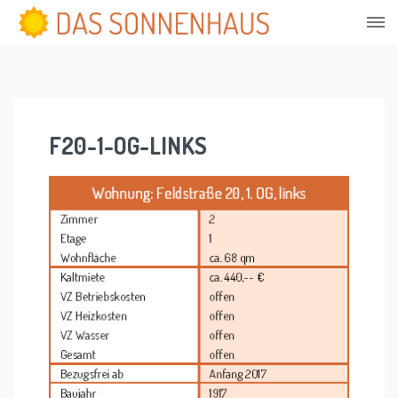
Skip
to
content
F20-1-OG-LINKS