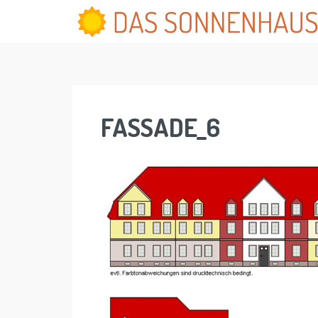
Skip
to
content
FASSADE_6